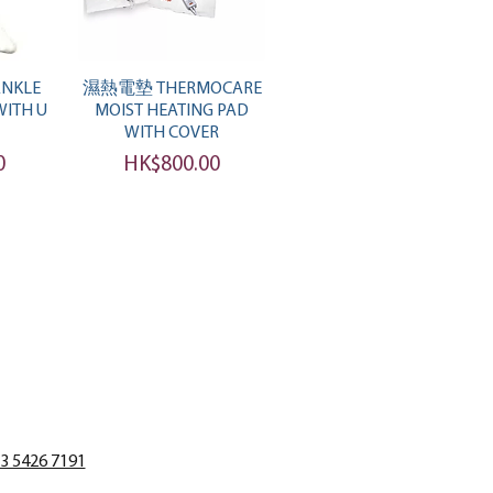
覽
快速瀏覽
ANKLE
濕熱電墊 THERMOCARE
ITH U
MOIST HEATING PAD
WITH COVER
價格
0
HK$800.00
3 5426 7191