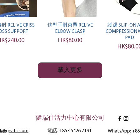
快速瀏覽
快速瀏覽
快速瀏
 RELIVE CRISS
鉤型手肘束帶 RELIVE
護踝 SLIP-ON 
OSS SUPPORT
ELBOW CLASP
COMPRESSION W
PAD
價格
價格
K$240.00
HK$80.00
價格
HK$80.0
載入更多
健瑞仕活力中心有限公司
hk@grs-hs.com
電話: +853 5426 7191
WhatsApp:
+85