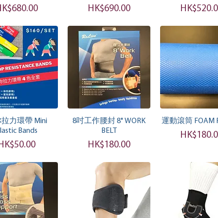
價格
價格
價格
K$680.00
HK$690.00
HK$520.
快速瀏覽
快速瀏覽
快速瀏
拉力環帶 Mini
8吋工作腰封 8" WORK
運動滾筒 FOAM R
lastic Bands
BELT
價格
HK$180.
價格
價格
HK$50.00
HK$180.00