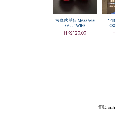
快速瀏覽
按摩球 雙個 MASSAGE
十字腰封
BALL TWINS
CR
價格
HK$120.00
H
電郵:
grs