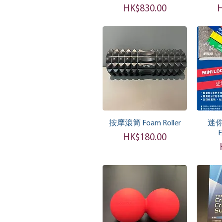
價格
HK$830.00
H
快速瀏覽
按摩滾筒 Foam Roller
迷你
E
價格
HK$180.00