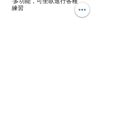
·多功能，可坐臥進行各種
練習
健瑞仕活力中心有限公司
電郵:
grshk@grs-hs.com
電話:
+853 5426 7191
WhatsApp:
+853 5426 7191
地址:
香港九龍佐敦德興街12號興富中心
21樓2105-2106室
版權所有 ©
2016-2026
GRS Health
Services Limited . 版權所有 .