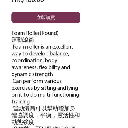
HK$180.00
格
立即購買
Foam Roller(Round)
運動滾筒
·Foam roller is an excellent
way to develop balance,
coordination, body
awareness, flexibility and
dynamic strength
·Can perform various
exercises by sitting and lying
on it to do multi-functioning
training
·運動滾筒可以幫助增加身
體協調度，平衡，靈活性和
動態強度